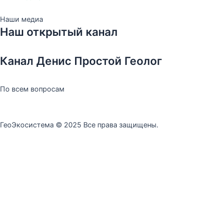
Наши медиа
Наш открытый канал
Канал Денис Простой Геолог
По всем вопросам
geoekosistema@mail.ru
ГеоЭкосистема © 2025 Все права защищены.
Информация
Главная
Сообщество изГИПы
Сообщество Филдеры
ГеоРейтинг
Главная