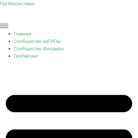
Перейти
ГеоЭкосистема
к
содержимому
Главная
Сообщество изГИПы
Сообщество Филдеры
ГеоРейтинг